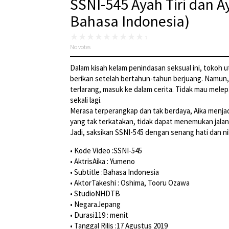
SSNI-545 Ayah Tiri dan 
Bahasa Indonesia)
No votes
Dalam kisah kelam penindasan seksual ini, tokoh 
berikan setelah bertahun-tahun berjuang. Namun,
terlarang, masuk ke dalam cerita. Tidak mau mel
sekali lagi.
Merasa terperangkap dan tak berdaya, Aika menja
yang tak terkatakan, tidak dapat menemukan jalan
Jadi, saksikan SSNI-545 dengan senang hati dan ni
• Kode Video :SSNI-545
• AktrisAika : Yumeno
• Subtitle :Bahasa Indonesia
• AktorTakeshi : Oshima, Tooru Ozawa
• StudioNHDTB
• NegaraJepang
• Durasi119 : menit
• Tanggal Rilis :17 Agustus 2019