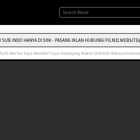
B INDO HANYA DI SINI - PASANG IKLAN HUBUNGI FILM21.WEBSITE@
 Ayah Mertua Saya Meniduri Saya Sepanjang Waktu! (Subtitle Bahasa Indones