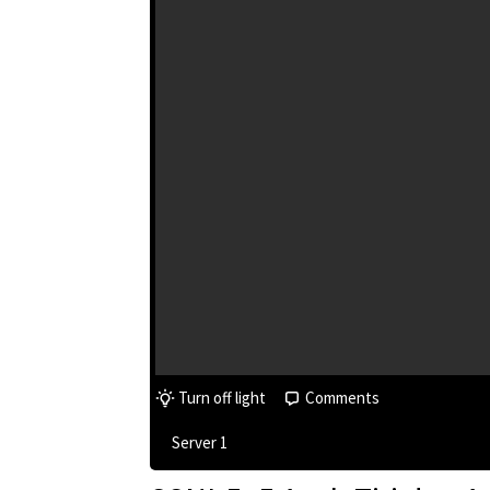
Turn off light
Comments
Server 1