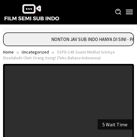
Skip
to
content
NONTON JAV SUB INDO HANYA DI SINI - P
Home
Uncategorized
SSPD-148 Suami Melihat Istrinya
Disetubuhi Oleh Orang Asing! (Teks Bahasa Indonesia)
5 Wait Time