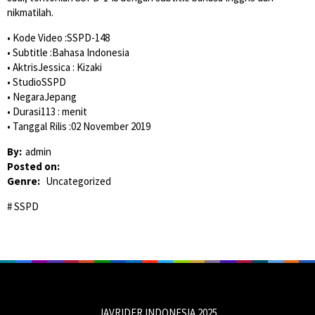
nikmatilah.
• Kode Video :SSPD-148
• Subtitle :Bahasa Indonesia
• AktrisJessica : Kizaki
• StudioSSPD
• NegaraJepang
• Durasi113 : menit
• Tanggal Rilis :02 November 2019
By:
admin
Posted on:
Genre:
Uncategorized
SSPD
JAVRIDER INDONESIA 2025