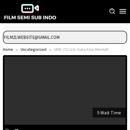
Skip
to
content
GI FILM21.WEBSITE@GMAIL.COM
Home
Uncategorized
UMD-722 Istri Suka Krim Mentah!
5 Wait Time