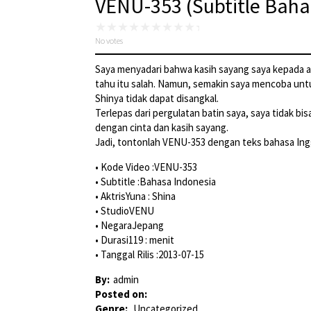
VENU-353 (Subtitle Baha
No votes
Saya menyadari bahwa kasih sayang saya kepada a
tahu itu salah. Namun, semakin saya mencoba unt
Shinya tidak dapat disangkal.
Terlepas dari pergulatan batin saya, saya tidak bi
dengan cinta dan kasih sayang.
Jadi, tontonlah VENU-353 dengan teks bahasa Ingg
• Kode Video :VENU-353
• Subtitle :Bahasa Indonesia
• AktrisYuna : Shina
• StudioVENU
• NegaraJepang
• Durasi119 : menit
• Tanggal Rilis :2013-07-15
By:
admin
Posted on:
Genre:
Uncategorized