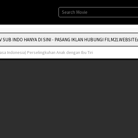
UB INDO HANYA DI SINI - PASANG IKLAN HUBUNGI FILM21.WEBSITE@
asa Indonesia) Perselingkuhan Anak dengan Ibu Tiri