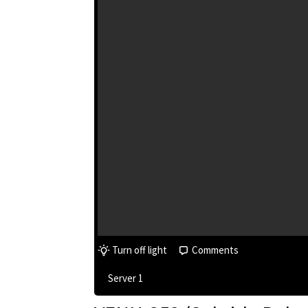
Turn off light
Comments
Server 1